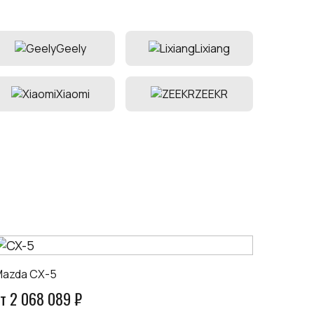
Geely
Lixiang
Xiaomi
ZEEKR
azda CX-5
т 2 068 089 ₽