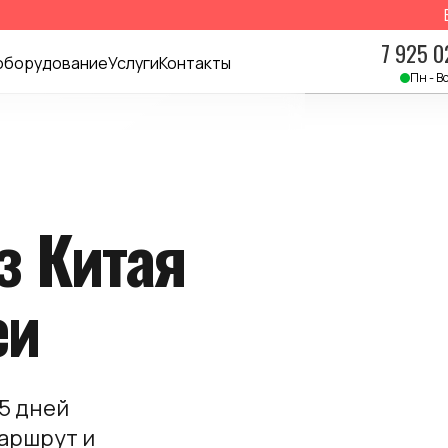
Вним
7 925 0
 оборудование
Услуги
Контакты
Пн - Вс
з Китая
еи
5 дней
маршрут и