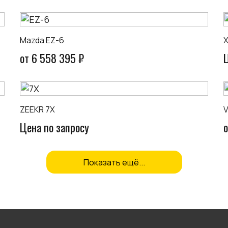
Mazda EZ-6
X
от 6 558 395 ₽
ZEEKR 7X
V
Цена по запросу
о
Показать ещё...