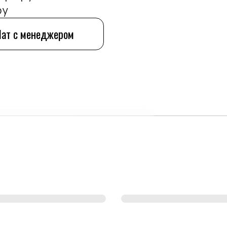
ру
Чат с менеджером
лярные
Скидки