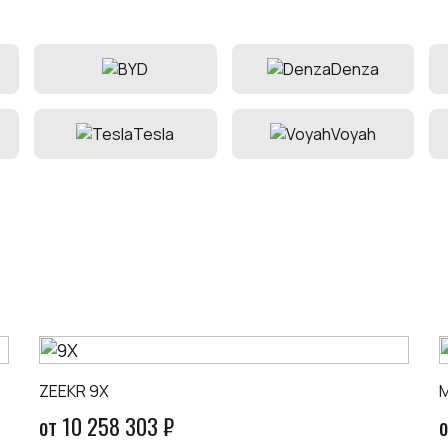
Denza
Tesla
Voyah
ZEEKR 9X
M
от 10 258 303 ₽
о